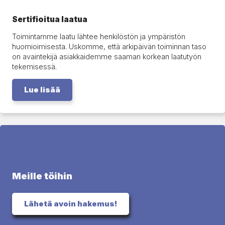
Ser­ti­fioi­tua laatua
Toimintamme laatu lähtee henkilöstön ja ympäristön
huomioimisesta. Uskomme, että arkipäivän toiminnan taso
on avaintekijä asiakkaidemme saaman korkean laatutyön
tekemisessä.
Lue lisää
Meille töihin
Lähetä avoin hakemus!