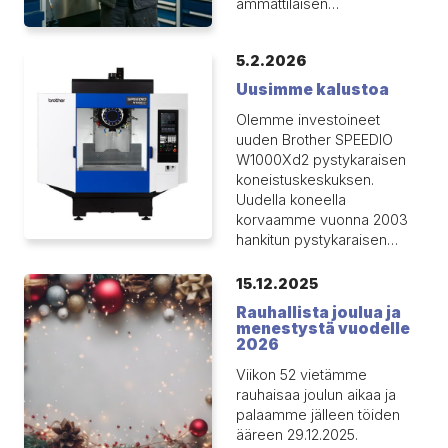
ammattilaisen…
5.2.2026
Uusimme kalustoa
Olemme investoineet
uuden Brother SPEEDIO
W1000Xd2 pystykaraisen
koneistuskeskuksen.
Uudella koneella
korvaamme vuonna 2003
hankitun pystykaraisen…
15.12.2025
Rauhallista joulua ja
menestystä vuodelle
2026
Viikon 52 vietämme
rauhaisaa joulun aikaa ja
palaamme jälleen töiden
ääreen 29.12.2025.