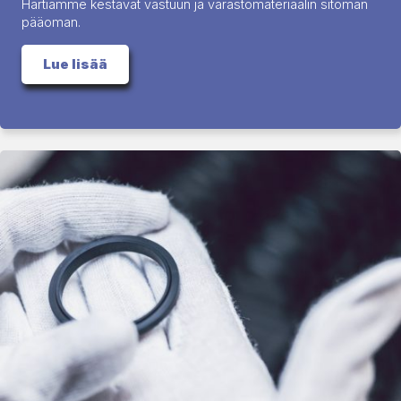
Hartiamme kestävät vastuun ja varastomateriaalin sitoman
pääoman.
Lue lisää