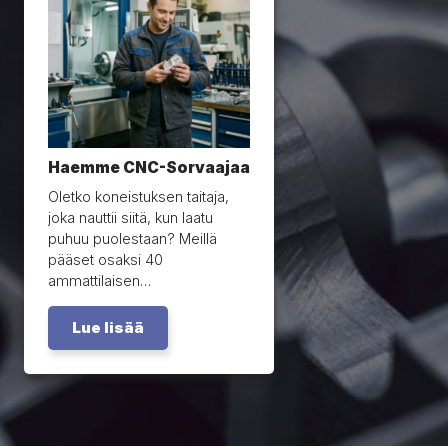
Haemme CNC-Sorvaajaa
Oletko koneistuksen taitaja,
joka nauttii siitä, kun laatu
puhuu puolestaan? Meillä
pääset osaksi 40
ammattilaisen…
Lue lisää