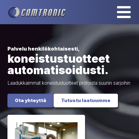
Siirry sisältöön
Avaa va
Palvelu henkilökohtaisesti,
koneistustuotteet
automatisoidusti.
Laadukkaimmat koneistustuotteet protoista suuriin sarjoihin
Ota yhteyttä
Tutustu laatuumme