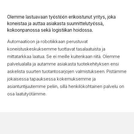
Olemme lastuavaan työstöön erikoistunut yritys, joka
koneistaa ja auttaa asiakasta suunnittelutyössä,
kokoonpanossa sekä logistiikan hoidossa.
Automaatioon ja robotiikkaan perustuvat
koneistuskeskuksemme tuottavat tasalaatuista ja
mittatarkkaa laatua. Se ei meille kuitenkaan riitä. Olemme
palvelualalla ja autamme asiakasta tuotekehityksen ensi
askelista suurten tuotantosarjojen valmistukseen. Pistämme
jokaisessa tapauksessa kokemuksemme ja
asiantuntijuutemme peliin, sillä henkilökohtainen palvelu on
osa laatutyötämme.