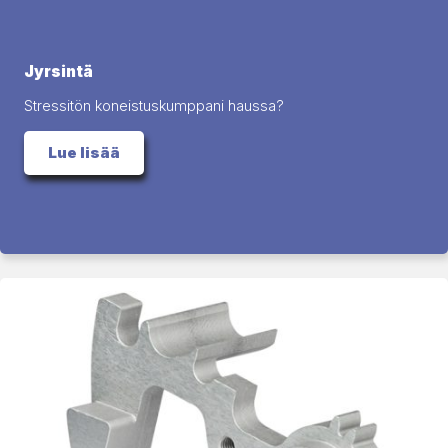
Jyrsintä
Stressitön koneistuskumppani haussa?
Lue lisää