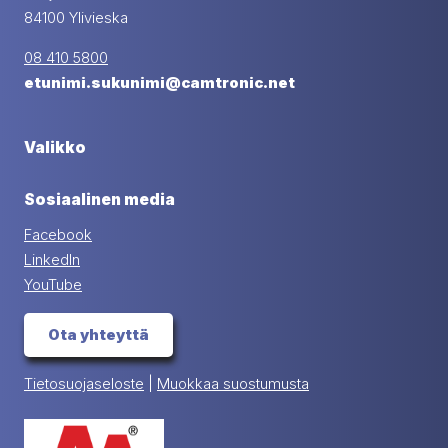
84100 Ylivieska
08 410 5800
etunimi.sukunimi@camtronic.net
Valikko
Sosiaalinen media
Facebook
LinkedIn
YouTube
Ota yhteyttä
Tietosuojaseloste
|
Muokkaa suostumusta