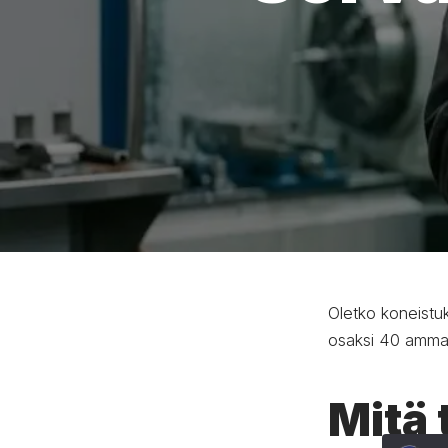
Oletko koneistuk
osaksi 40 ammat
Mitä 