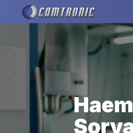
Siirry sisältöön
Haem
Sorva