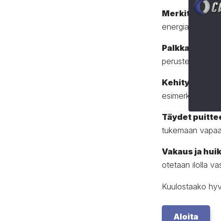
Merkityksellis
energiateollisuu
Palkkaus kohd
perusteella.
Kehitystä ja k
esimerkiksi osall
Täydet puitte
tukemaan vapaa-
Vakaus ja huik
otetaan ilolla va
Kuulostaako hyvä
Aloita