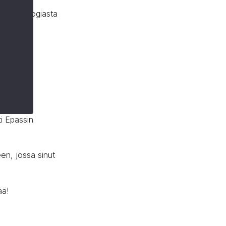
eysteknologiasta
emuksesi
ä. Voit
ti Epassin
en, jossa sinut
ää!