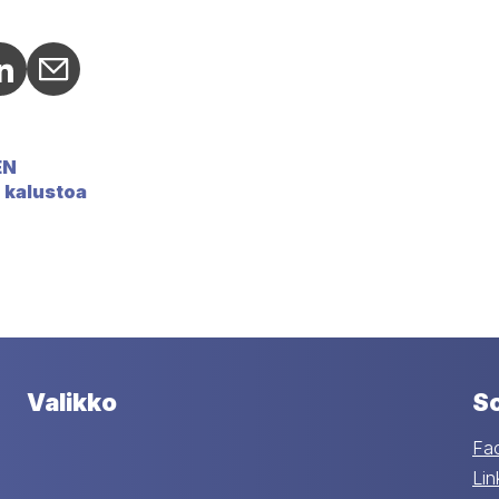
hare: Facebook
cial share: Twitter
Social share: LinkedIn
Social share: Email
EN
kalustoa
Valikko
So
Fa
Lin