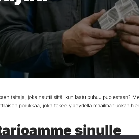
sen taitaja, joka nauttii siitä, kun laatu puhuu puolestaan? Me
tilaisen porukkaa, joka tekee ylpeydellä maailmanluokan hi
tarjoamme sinulle