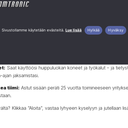
et projektit:
Työsi tulokset ratkaisevat ongelmia aina terv
teen.
illaan:
Maksamme aidosti kilpailukykyisesti taitojesi ja kok
Sivustollamme käytetään evästeitä.
Lue lisää
Hylkää
Hyväksy
asvua:
Tuemme sinua vahvasti ammattitaitosi syventämisess
istua ohjelmointikoulutuksiin.
et:
Saat käyttöösi huippuluokan koneet ja työkalut – ja tietys
ajan jaksamistasi.
ea tiimi:
Astut sisään peräti 25 vuotta toimineeseen yritykse
staan.
ltä? Klikkaa ”Aloita”, vastaa lyhyeen kyselyyn ja jutellaan lis