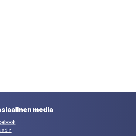
siaalinen media
cebook
kedIn