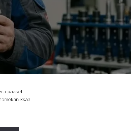
illä pääset
enomekaniikkaa.