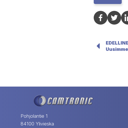
Social s
So
EDELLIN
Uusimme 
Pohjolantie 1
84100 Ylivieska