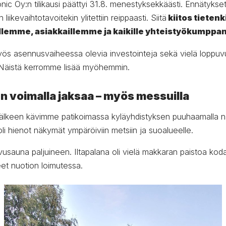
ic Oy:n tilikausi päättyi 31.8. menestyksekkäästi. Ennätykset
liikevaihtotavoitekin ylitettiin reippaasti. Siitä
kiitos tietenk
lemme, asiakkaillemme ja kaikille yhteistyökumppan
ös asennusvaiheessa olevia investointeja sekä vielä loppuv
 Näistä kerromme lisää myöhemmin.
 voimalla jaksaa – myös messuilla
n jälkeen kävimme patikoimassa kyläyhdistyksen puuhaamalla n
 oli hienot näkymät ympäröiviin metsiin ja suoalueelle.
avusauna paljuineen. Iltapalana oli vielä makkaran paistoa ko
leet nuotion loimutessa.