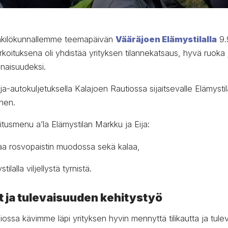
nkilökunnallemme teemapäivän
Vääräjoen Elämystilalla
9.
oituksena oli yhdistää yrityksen tilannekatsaus, hyvä ruoka j
naisuudeksi.
ja-autokuljetuksella Kalajoen Rautiossa sijaitsevalle Elämystil
inen.
tusmenu a’la Elämystilan Markku ja Eija:
sikaa rosvopaistin muodossa sekä kalaa,
tilalla viljellystä tyrnistä.
t ja tulevaisuuden kehitystyö
iossa kävimme läpi yrityksen hyvin mennyttä tilikautta ja tul