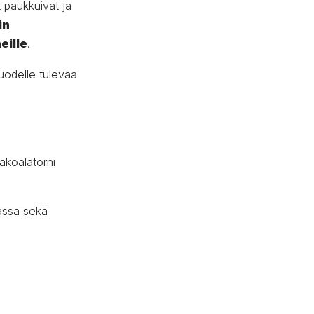
 paukkuivat ja
in
eille
.
uodelle tulevaa
äköalatorni
dassa sekä