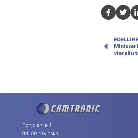
Social s
So
EDELLIN
Minister
vierailu
Pohjolantie 1
84100 Ylivieska