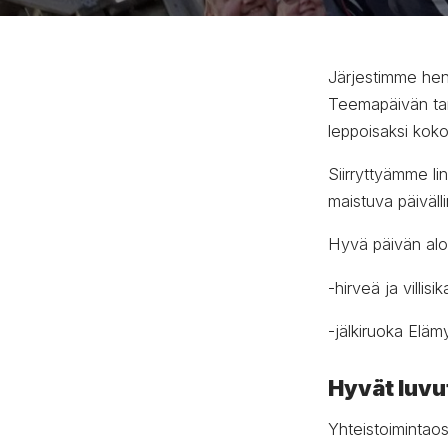
Järjestimme he
Teemapäivän tark
leppoisaksi koko
Siirryttyämme lin
maistuva päiväll
Hyvä päivän aloi
-hirveä ja villi
-jälkiruoka Elämys
Hyvät luvu
Yhteistoimintaos