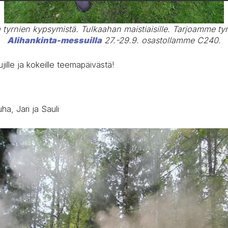
a tyrnien kypsymistä. Tulkaahan maistiaisille. Tarjoamme 
Alihankinta-messuilla
27.-29.9. osastollamme C240.
tujille ja kokeille teemapäivästä!
ha, Jari ja Sauli