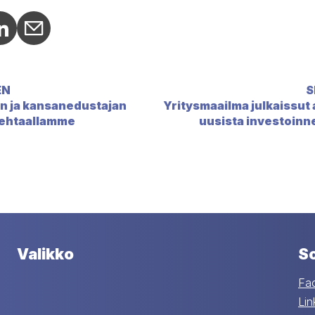
hare: Facebook
cial share: Twitter
Social share: LinkedIn
Social share: Email
EN
S
in ja kansanedustajan
Yritysmaailma julkaissut 
 tehtaallamme
uusista investoin
Valikko
So
Fa
Lin